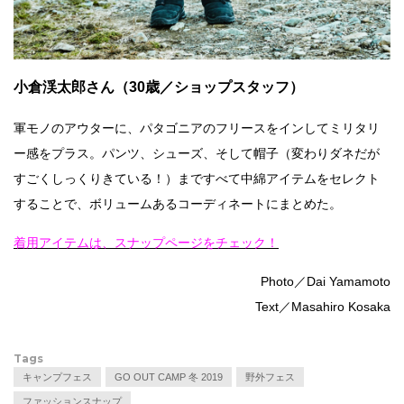
小倉渓太郎さん（30歳／ショップスタッフ）
軍モノのアウターに、パタゴニアのフリースをインしてミリタリ
ー感をプラス。パンツ、シューズ、そして帽子（変わりダネだが
すごくしっくりきている！）まですべて中綿アイテムをセレクト
することで、ボリュームあるコーディネートにまとめた。
着用アイテムは、スナップページをチェック！
Photo／Dai Yamamoto
Text／Masahiro Kosaka
Tags
キャンプフェス
GO OUT CAMP 冬 2019
野外フェス
ファッションスナップ