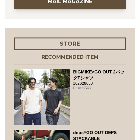
MAIL MAGAZINE
STORE
RECOMMENDED ITEM
BIGMIKE×GO OUT 2パッ
クTシャツ
102628650
7200
deps×GO OUT DEPS
STACKABLE