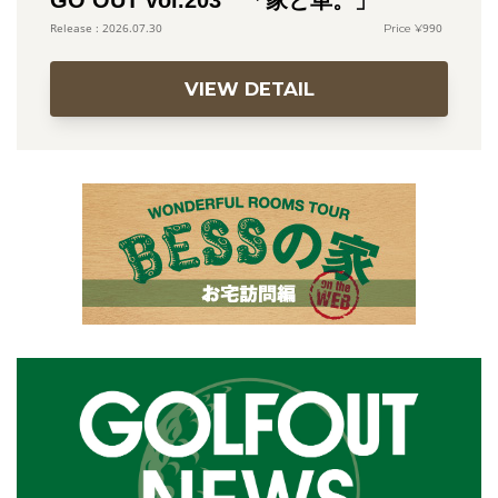
GO OUT vol.203 「家と車。」
990
2026.07.30
VIEW DETAIL