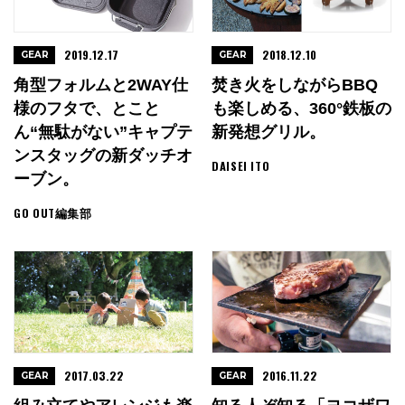
2019.12.17
2018.12.10
GEAR
GEAR
角型フォルムと2WAY仕
焚き火をしながらBBQ
様のフタで、とこと
も楽しめる、360°鉄板の
ん“無駄がない”キャプテ
新発想グリル。
ンスタッグの新ダッチオ
DAISEI ITO
ーブン。
GO OUT編集部
2017.03.22
2016.11.22
GEAR
GEAR