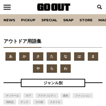
NEWS
PICKUP
SPECIAL
SNAP
STORE
MA
アウトドア用語集
あ
か
さ
た
な
は
ま
や
ら
わ
ジャンル別
ディテール
ギア
アクティビティ
素材
ファッション
消耗品
テック
その他
スタイル