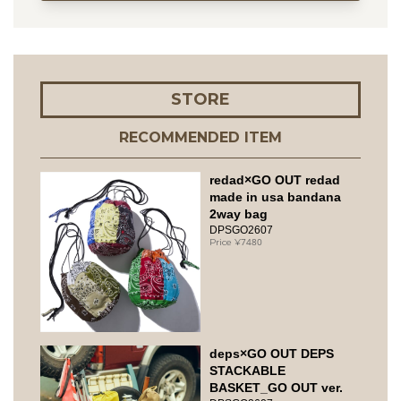
STORE
RECOMMENDED ITEM
redad×GO OUT redad
made in usa bandana
2way bag
DPSGO2607
7480
deps×GO OUT DEPS
STACKABLE
BASKET_GO OUT ver.