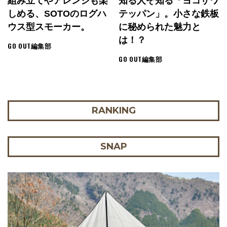
組み立てやアレンジも楽
知る人ぞ知る「ヨコザワ
しめる、SOTOのログハ
テッパン」。小さな鉄板
ウス型スモーカー。
に秘められた魅力と
は！？
GO OUT編集部
GO OUT編集部
RANKING
SNAP