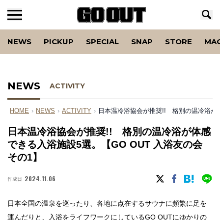
NEWS
PICKUP
SPECIAL
SNAP
STORE
MA
NEWS
ACTIVITY
HOME
›
NEWS
›
ACTIVITY
›
日本温冷浴協会が推奨!! 格別の温冷浴が体
日本温冷浴協会が推奨!! 格別の温冷浴が体感
できる入浴施設5選。【GO OUT 入浴友の会
その1】
2024.11.06
作成日
日本全国の温泉を巡ったり、各地に点在するサウナに頻繁に足を
運んだりと、入浴をライフワークにしているGO OUTにゆかりの