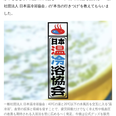
社団法人 日本温冷浴協会」の“本当の行きつけ”を教えてもらいま
した。
一般社団法人 日本温冷浴協会：43℃の湯と20℃以下の水風呂を交互に入る“温
冷浴”。血管の拡張と収縮を促すことで、疲労回復だけでなく冷え性や低血圧
の改善も期待される入浴法を世に広めるべく発足。今後は公式グッズを販売