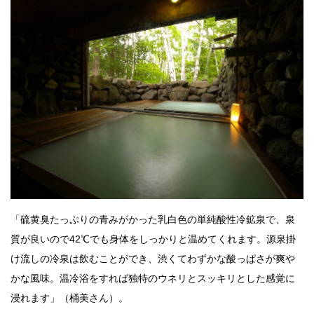
「硫黄臭たっぷりの青みがかった乳白色の単純酸性冷鉱泉で、泉
質が良いので42℃でも身体をしっかりと温めてくれます。源泉掛
け流しの冷泉は飲むことができ、渋くてわずかな酸っぱさが爽や
かな風味。温冷浴をすれば独特のウネリとスッキリとした感覚に
浸れます」（桶美さん）。