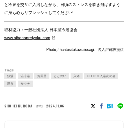
と冷泉を交互に入浴しながら、日頃のストレスを吹き飛ばすよう
に身も心もリフレッシュしてください!!
取材協力：一般社団法人 日本温冷浴協会
www.nihononreiyoku.com
Photo／hantositakawaiiusagi、各入浴施設提供
Tags
銭湯
温冷浴
お風呂
ととのい
入浴
GO OUT入浴友の会
温泉
サウナ
SHOHEI KURODA
2024.11.06
作成日