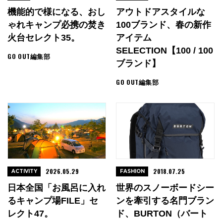
機能的で様になる、おし
アウトドアスタイルな
ゃれキャンプ必携の焚き
100ブランド、春の新作
火台セレクト35。
アイテム
SELECTION【100 / 100
GO OUT編集部
ブランド】
GO OUT編集部
2026.05.29
2018.07.25
ACTIVITY
FASHION
日本全国「お風呂に入れ
世界のスノーボードシー
るキャンプ場FILE」セ
ンを牽引する名門ブラン
レクト47。
ド、BURTON（バート