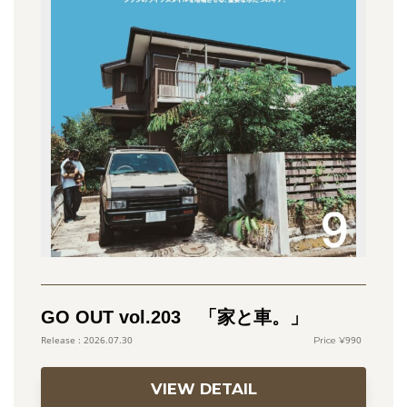
GO OUT vol.203 「家と車。」
990
2026.07.30
VIEW DETAIL