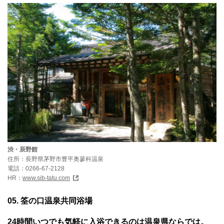
渋・辰野館
住所：長野県茅野市豊平奥蓼科温泉
電話：0266-67-2128
HR：
www.sib-tatu.com
05. 筌の口温泉共同浴場
24時間いつでも気軽に入浴できるのは温泉県ならでは。