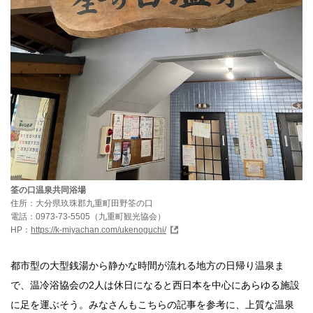
筌の口温泉共同浴場
住所：大分県玖珠郡九重町田野筌の口
電話：0973-73-5505（九重町観光協会）
HP：
https://k-miyachan.com/ukenoguchi/
都市型の大型銭湯から静かな時間が流れる地方の日帰り温泉ま
で、温冷浴協会の2人は休日になると西日本を中心にあらゆる施設
に足を運ぶそう。みなさんもこちらの記事を参考に、上質な温泉