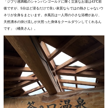
「ジブリ感満載のシャンパンゴールドに輝く立派なお湯は43℃前
後ですが、5分ほど浸るだけで良い泉質ならではの熱さじゃないウ
ネリが全身をまといます。水風呂は一人用の小さな浴槽があり、
天然湧水の掛け流しが火照った身体をクールダウンしてくれるん
です」（桶美さん）。