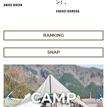
ン）。
AKIKO KIRIYA
SHOHEI KURODA
RANKING
SNAP
C
AMP