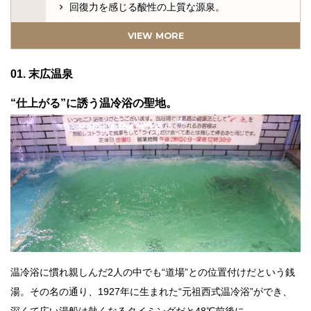
回復力を感じる酸性の上質な源泉。
04. 渋・辰野館
VIEW MORE
温泉浴と森林浴が楽しめる歴史的名湯。
05. 筌の口温泉共同浴場
01. 末広温泉
24時間いつでも気軽に入浴できるのは温泉県なら
“仕上がる”に誘う温冷浴の聖地。
では。
温冷浴に慣れ親しんだ2人の中でも“道場”との位置付けだという銭
湯。その名の通り、1927年に生まれた“元祖西式温冷浴”ができ、
深くて広い湯船は熱くなるタイミングだと48℃前後に。