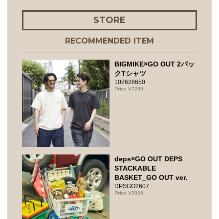
STORE
RECOMMENDED ITEM
BIGMIKE×GO OUT 2パッ
クTシャツ
102628650
7200
deps×GO OUT DEPS
STACKABLE
BASKET_GO OUT ver.
DPSGO2607
3950