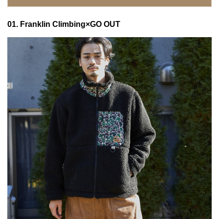
08. BEN DAVIS
01. Franklin Climbing×GO OUT
09. POLeR
10. Franklin Climbing
11. SPINNER BAIT
12. NANGA
13. BENCH AT THE GREENE
14. POLeR
15. BEN DAVIS
16. DAIWA
17. Healthknit
18. TOPO DESIGNS
19. ROKX
20. JRD by JARLD