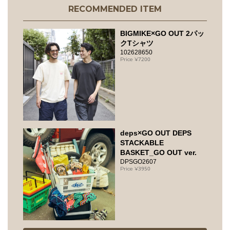
RECOMMENDED ITEM
BIGMIKE×GO OUT 2パッ
クTシャツ
102628650
7200
deps×GO OUT DEPS
STACKABLE
BASKET_GO OUT ver.
DPSGO2607
3950