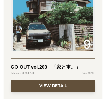
GO OUT vol.203 「家と車。」
990
2026.07.30
VIEW DETAIL