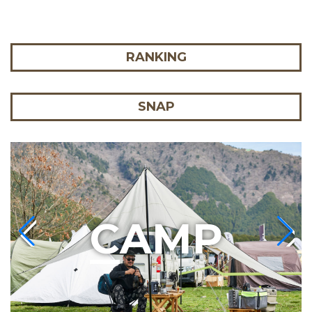
RANKING
SNAP
C
AMP