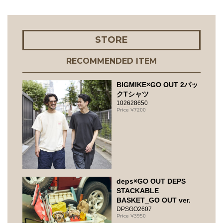
STORE
RECOMMENDED ITEM
BIGMIKE×GO OUT 2パッ
クTシャツ
102628650
7200
deps×GO OUT DEPS
STACKABLE
BASKET_GO OUT ver.
DPSGO2607
3950