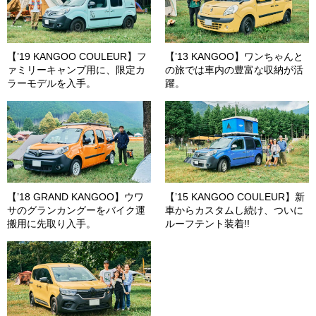
【’19 KANGOO COULEUR】フ
【’13 KANGOO】ワンちゃんと
ァミリーキャンプ用に、限定カ
の旅では車内の豊富な収納が活
ラーモデルを入手。
躍。
【’18 GRAND KANGOO】ウワ
【’15 KANGOO COULEUR】新
サのグランカングーをバイク運
車からカスタムし続け、ついに
搬用に先取り入手。
ルーフテント装着!!