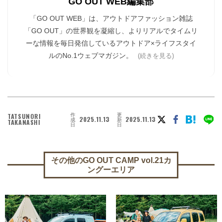
GO OUT WEB編集部
「GO OUT WEB」は、アウトドアファッション雑誌
「GO OUT」の世界観を凝縮し、よりリアルでタイムリ
ーな情報を毎日発信しているアウトドア×ライフスタイ
ルのNo.1ウェブマガジン。
(続きを見る)
作
更
TATSUNORI
2025.11.13
2025.11.13
成
新
TAKANASHI
日
日
その他のGO OUT CAMP vol.21カ
ングーエリア