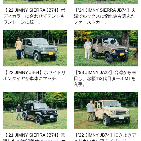
【’22 JIMNY SIERRA JB74】ボ
【’24 JIMNY SIERRA JB74】夫
ディカラーに合わせてテントも
婦でルックスに惚れ込み選んだ
ワントーンに統一。
ファーストカー。
【’22 JIMNY JB64】ホワイトリ
【’98 JIMNY JA22】台湾から来
ボンタイヤが車体にマッチ。
日し、念願の2代目ターボMTを
入手。
【’21 JIMNY SIERRA JB74】意
【’22 JIMNY JB74】旧きよきア
識したのは80年代のマッスルカ
メリカのホロ車をイメージ。