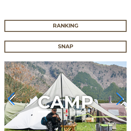
RANKING
SNAP
C
AMP