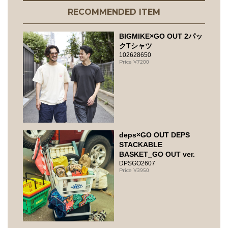
RECOMMENDED ITEM
BIGMIKE×GO OUT 2パッ
クTシャツ
102628650
7200
deps×GO OUT DEPS
STACKABLE
BASKET_GO OUT ver.
DPSGO2607
3950