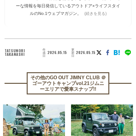
ーな情報を毎日発信しているアウトドア×ライフスタイ
ルのNo.1ウェブマガジン。
(続きを見る)
作
更
TATSUNORI
2026.05.15
2026.05.15
成
新
TAKANASHI
日
日
その他のGO OUT JIMNY CLUB ＠
ゴーアウトキャンプvol.21ジムニ
ーエリアで愛車スナップ!!