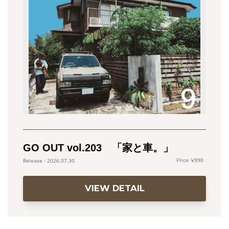
GO OUT vol.203 「家と車。」
990
2026.07.30
VIEW DETAIL