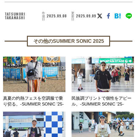
作
更
TATSUNORI
2025.09.08
2025.09.09
成
新
TAKANASHI
日
日
その他のSUMMER SONIC 2025
真夏の灼熱フェスを空調服で乗
民族調プリントで個性をアピー
り切る。-SUMMER SONIC ’25-
ル。-SUMMER SONIC ’25-