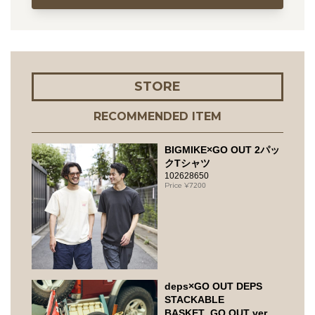
STORE
RECOMMENDED ITEM
BIGMIKE×GO OUT 2パッ
クTシャツ
102628650
7200
deps×GO OUT DEPS
STACKABLE
BASKET_GO OUT ver.