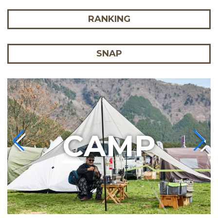
RANKING
SNAP
C
AMP