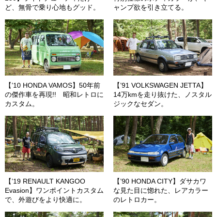
ど、無骨で乗り心地もグッド。
ャンプ欲を引き立てる。
【’10 HONDA VAMOS】50年前
【’91 VOLKSWAGEN JETTA】
の傑作車を再現!! 昭和レトロに
14万kmを走り抜けた、ノスタル
カスタム。
ジックなセダン。
【’19 RENAULT KANGOO
【’90 HONDA CITY】ダサカワ
Evasion】ワンポイントカスタム
な見た目に惚れた、レアカラー
で、外遊びをより快適に。
のレトロカー。