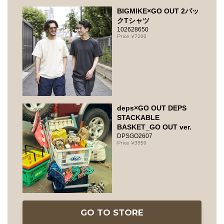
BIGMIKE×GO OUT 2パッ
クTシャツ
102628650
7200
deps×GO OUT DEPS
STACKABLE
BASKET_GO OUT ver.
DPSGO2607
3950
GO TO STORE