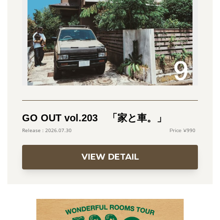
GO OUT vol.203 「家と車。」
990
2026.07.30
VIEW DETAIL