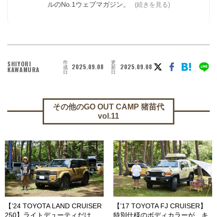
ルのNo.1ウェブマガジン。
(続きを見る)
作
更
SHIYORI
2025.09.08
2025.09.08
成
新
KAWAMURA
日
日
その他のGO OUT CAMP 猪苗代
vol.11
【’24 TOYOTA LAND CRUISER
【’17 TOYOTA FJ CRUISER】
250】ライトデューティだけ
特別仕様のボディカラーが、キ