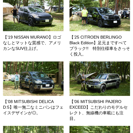
【’19 NISSAN MURANO】ロゴ
【’25 CITROEN BERLINGO
なしとマットな質感で、アメリ
Black Edition】足元まですべて
カンなSUV仕上げ。
ブラック!! 特別仕様車をさっそ
く投入。
【’08 MITSUBISHI DELICA
【’06 MITSUBISHI PAJERO
D:5】唯一無二なミニバンはフェ
EXCEED】こだわりのモデルセ
イスデザインが◎。
レクト、無線機の車載にも注
目。