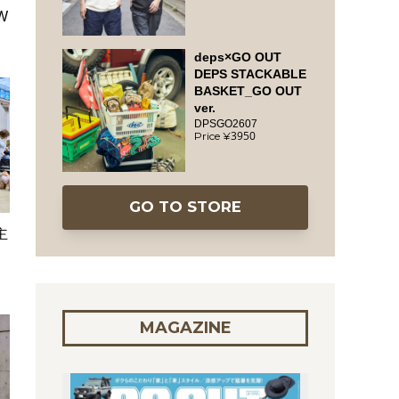
W
deps×GO OUT
DEPS STACKABLE
BASKET_GO OUT
ver.
DPSGO2607
3950
GO TO STORE
主
MAGAZINE