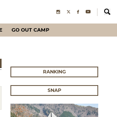
E
GO OUT CAMP
RANKING
SNAP