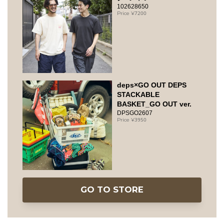
102628650
7200
deps×GO OUT DEPS
STACKABLE
BASKET_GO OUT ver.
DPSGO2607
3950
GO TO STORE