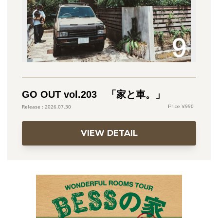
GO OUT vol.203 「家と車。」
990
2026.07.30
VIEW DETAIL