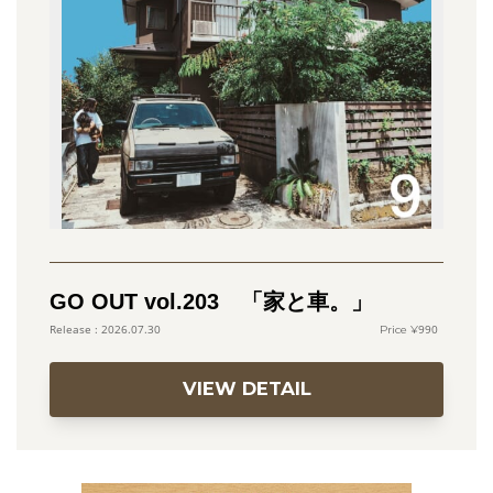
GO OUT vol.203 「家と車。」
990
2026.07.30
VIEW DETAIL