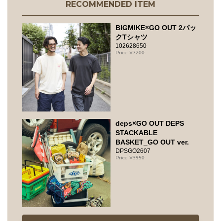
RECOMMENDED ITEM
BIGMIKE×GO OUT 2パッ
クTシャツ
102628650
7200
deps×GO OUT DEPS
STACKABLE
BASKET_GO OUT ver.
DPSGO2607
3950