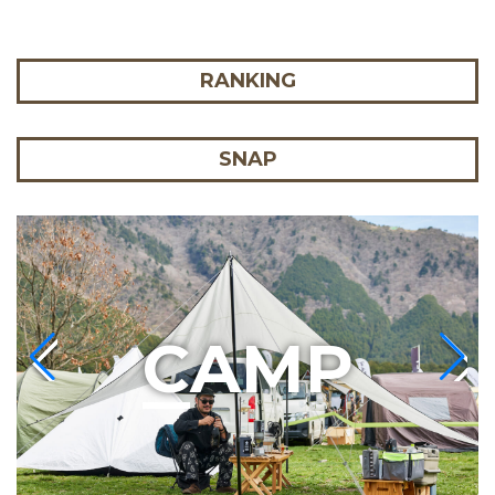
RANKING
SNAP
C
AMP