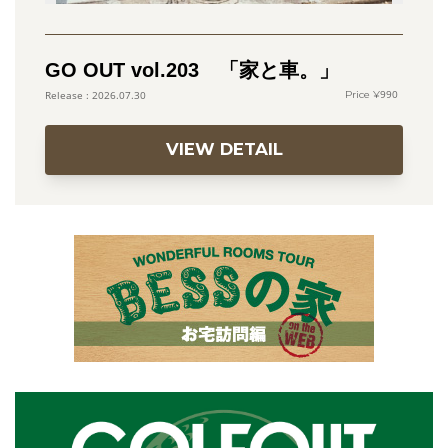
GO OUT vol.203 「家と車。」
990
2026.07.30
VIEW DETAIL