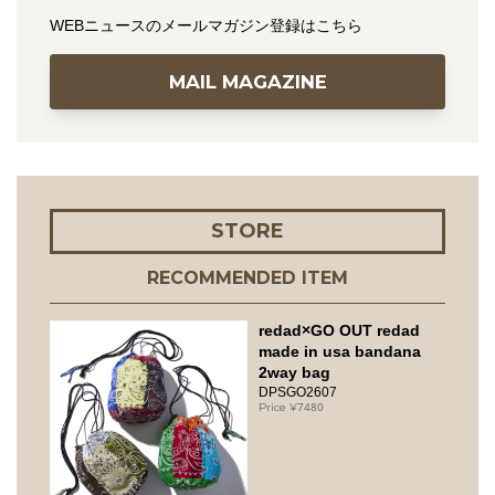
WEBニュースのメールマガジン登録はこちら
MAIL MAGAZINE
STORE
RECOMMENDED ITEM
redad×GO OUT redad
made in usa bandana
2way bag
DPSGO2607
7480