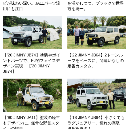
ビが味わい深い。JA11パーツ流
を活かしつつ、ブラックで世界
用にも注目！
観を統一。
【’20 JIMNY JB74】塗装やポイ
【’22 JIMNY JB64】2トーンル
ントパーツで、FJ的フェイスデ
ーフをベースに、間違いなしの
ザイン実現！【’20 JIMNY
定番カスタム。
JB74】
【’90 JIMNY JA11】塗装の経年
【’18 JIMNY JB64】小さくても
もデザインに。無骨な野営スタ
ラグジュアリー。憧れの高級
イルの幌車。
SUVを再現！