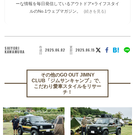
ーな情報を毎日発信しているアウトドア×ライフスタイ
ルのNo.1ウェブマガジン。
(続きを見る)
作
更
SHIYORI
2025.06.02
2025.06.15
成
新
KAWAMURA
日
日
その他のGO OUT JIMNY
CLUB「ジムサンキャンプ」で、
こだわり愛車スタイルをリサー
チ！