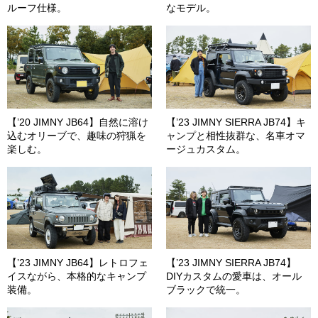
ルーフ仕様。
なモデル。
【’20 JIMNY JB64】自然に溶け
【’23 JIMNY SIERRA JB74】キ
込むオリーブで、趣味の狩猟を
ャンプと相性抜群な、名車オマ
楽しむ。
ージュカスタム。
【’23 JIMNY JB64】レトロフェ
【’23 JIMNY SIERRA JB74】
イスながら、本格的なキャンプ
DIYカスタムの愛車は、オール
装備。
ブラックで統一。