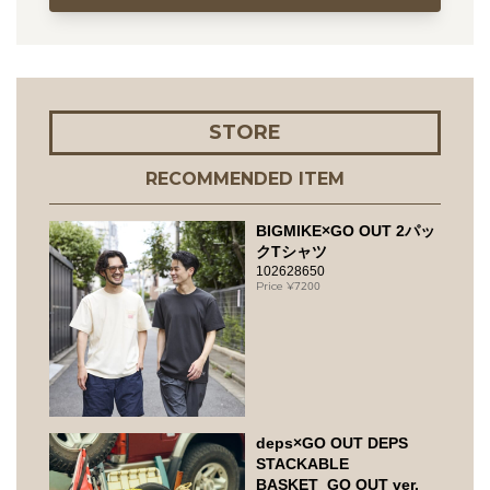
STORE
RECOMMENDED ITEM
BIGMIKE×GO OUT 2パッ
クTシャツ
102628650
7200
deps×GO OUT DEPS
STACKABLE
BASKET_GO OUT ver.