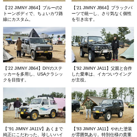
【’22 JIMNY JB64】ブルーの2
【’21 JIMNY JB64】ブラックパ
トーンボディで、ちょいカワ路
ーツで統一し、さり気なく個性
線にカスタム。
を引き出す。
【’22 JIMNY JB64】DIYのステ
【’92 JIMNY JA11】父親と合作
ッカーを多用し、USAクラシッ
した愛車は、イカついウイング
クを目指す。
が主役。
【’’91 JIMNY JA11V】あくまで
【’93 JIMNY JA11】やれた塗装
純正にこだわった、珍しいハイ
が雰囲気あり。特別仕様の貴重