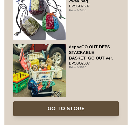
2way bag
DPSGO2607
7480
deps×GO OUT DEPS
STACKABLE
BASKET_GO OUT ver.
DPSGO2607
3950
GO TO STORE