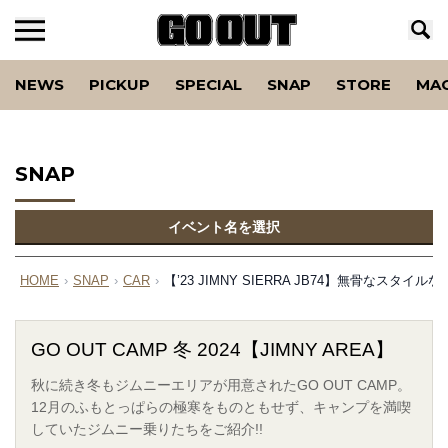
NEWS
PICKUP
SPECIAL
SNAP
STORE
MA
SNAP
イベント名を選択
HOME
›
SNAP
›
CAR
›
【’23 JIMNY SIERRA JB74】無骨なス
GO OUT CAMP 冬 2024【JIMNY AREA】
秋に続き冬もジムニーエリアが用意されたGO OUT CAMP。
12月のふもとっぱらの極寒をものともせず、キャンプを満喫
していたジムニー乗りたちをご紹介!!