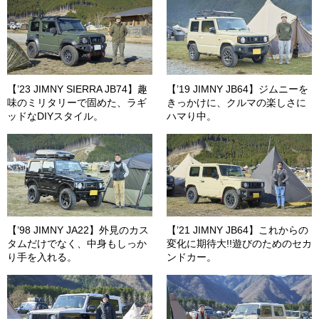
【’23 JIMNY SIERRA JB74】趣
【’19 JIMNY JB64】ジムニーを
味のミリタリーで固めた、ラギ
きっかけに、クルマの楽しさに
ッドなDIYスタイル。
ハマり中。
【’98 JIMNY JA22】外見のカス
【’21 JIMNY JB64】これからの
タムだけでなく、中身もしっか
変化に期待大!!遊びのためのセカ
り手を入れる。
ンドカー。