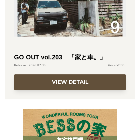
GO OUT vol.203 「家と車。」
990
2026.07.30
VIEW DETAIL