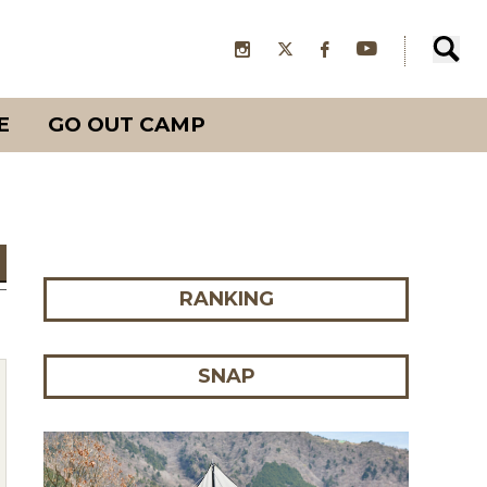
E
GO OUT CAMP
RANKING
SNAP