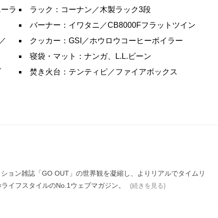
エーラ
ラック：コーナン／木製ラック3段
バーナー：イワタニ／CB8000Fフラットツイン
／
クッカー：GSI／ホウロウコーヒーボイラー
寝袋・マット：ナンガ、L.L.ビーン
ブ
焚き火台：テンティピ／ファイアボックス
ァッション雑誌「GO OUT」の世界観を凝縮し、よりリアルでタイムリ
ライフスタイルのNo.1ウェブマガジン。
(続きを見る)