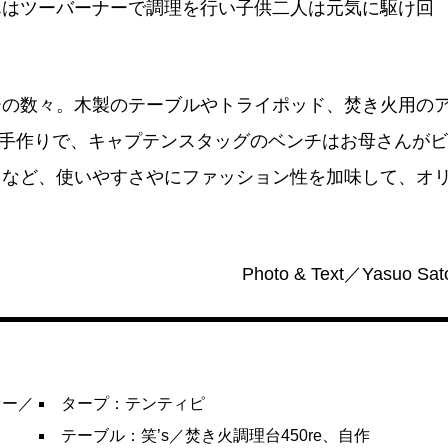
んはツーバーナーで調理を行い子供二人は元気に駆け回
ーの数々。木製のテーブルやトライポッド、焚き火用の
よる手作りで、キャプテンスタッグのベンチはお母さんがビ
るなど、使いやすさやにファッション性を加味して、オ
Photo & Text／Yasuo Sat
ァー／
タープ：テンティピ
テーブル：笑’s／焚き火調理台450re、自作