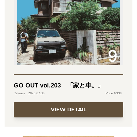
GO OUT vol.203 「家と車。」
990
2026.07.30
VIEW DETAIL