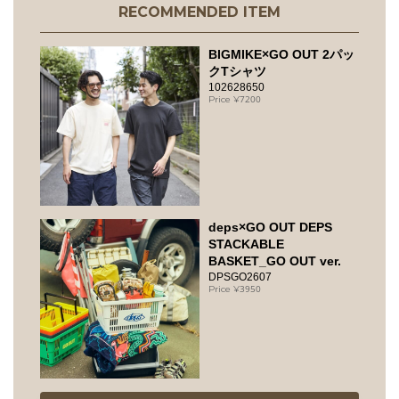
RECOMMENDED ITEM
BIGMIKE×GO OUT 2パッ
クTシャツ
102628650
7200
deps×GO OUT DEPS
STACKABLE
BASKET_GO OUT ver.
DPSGO2607
3950