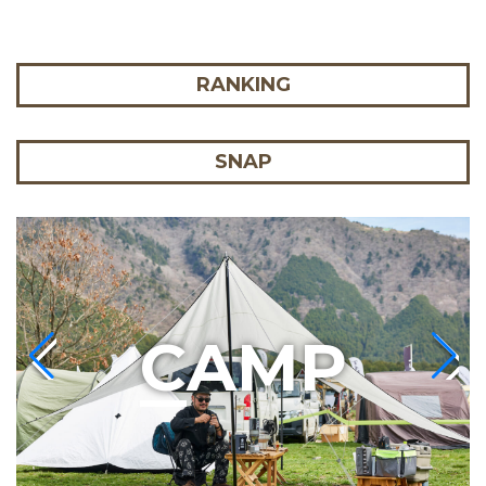
RANKING
SNAP
C
AMP