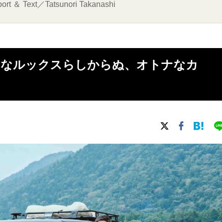
＆ Text／Tatsunori Takanashi
R】タフなルックスらしからぬ、オトナなカ