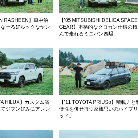
SAN RASHEEN】車中泊
【’05 MITSUBISHI DELICA SPACE
こなせる好ルックなヤン
GEAR】本格的なクロカン仕様の積
。
んで走れるミニバン四駆。
OTA HILUX】カスタム済
【’11 TOYOTA PRIUSα】積載力と
れてジブン好みにアレン
便性を併せ持つ家族思いのハイブ
ッド。