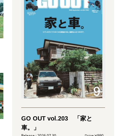
ト
ト
GO OUT vol.203 「家と
車。」
容
2026.07.30
990