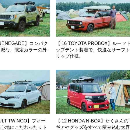
P RENEGADE】コンパク
【’16 TOYOTA PROBOX】ルーフ
格派な、限定カラーの外
ップテント装着で、快適なサーフ
。
リップ仕様。
AULT TWINGO】フィー
【’12 HONDA N-BOX】たくさんの
り心地にこだわったリト
ギアやグッズをすべて積み込む大