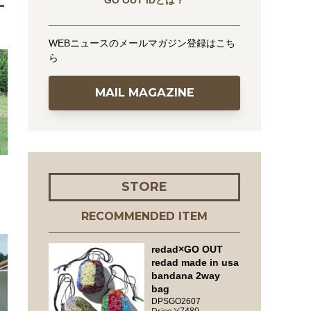
GO OUT IDとは？
WEBニュースのメールマガジン登録はこち
ら
MAIL MAGAZINE
STORE
。
RECOMMENDED ITEM
redad×GO OUT
redad made in usa
bandana 2way
bag
DPSGO2607
7480