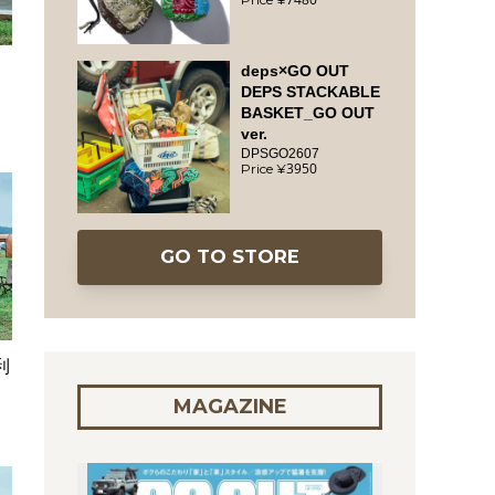
deps×GO OUT
DEPS STACKABLE
BASKET_GO OUT
ver.
DPSGO2607
3950
GO TO STORE
利
リ
MAGAZINE