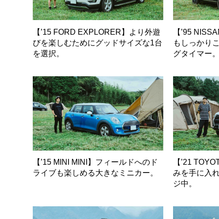
【’15 FORD EXPLORER】より外遊
【’95 NIS
びを楽しむためにグッドサイズな1台
もしっかり
を選択。
グタイマー
【’15 MINI MINI】フィールドへのド
【’21 TOY
ライブも楽しめる大きなミニカー。
みを手に入
ジ中。