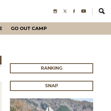
E
GO OUT CAMP
RANKING
SNAP