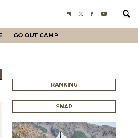
E
GO OUT CAMP
RANKING
SNAP