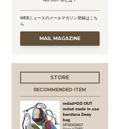
GO OUT IDとは？
WEBニュースのメールマガジン登録はこち
織
ら
MAIL MAGAZINE
STORE
RECOMMENDED ITEM
redad×GO OUT
redad made in usa
bandana 2way
bag
DPSGO2607
7480