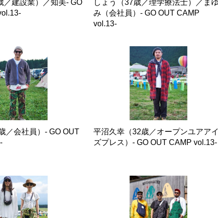
歳／建設業）／知美- GO
しょう（37歳／理学療法士）／ま
l.13-
み（会社員）- GO OUT CAMP
vol.13-
27歳／会社員）- GO OUT
平沼久幸（32歳／オープンユアア
-
ズプレス）- GO OUT CAMP vol.13-