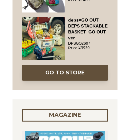
ゆ
deps×GO OUT
DEPS STACKABLE
BASKET_GO OUT
ver.
DPSGO2607
3950
GO TO STORE
イ
MAGAZINE