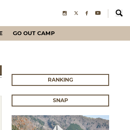
E
GO OUT CAMP
RANKING
SNAP