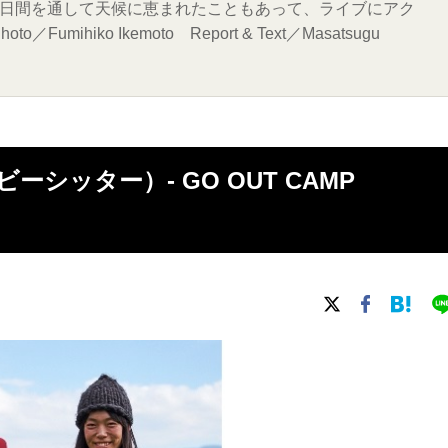
3日間を通して天候に恵まれたこともあって、ライブにアク
hiko Ikemoto Report & Text／Masatsugu
シッター）- GO OUT CAMP