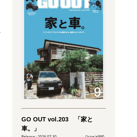
イ
／
GO OUT vol.203 「家と
車。」
2026.07.30
990