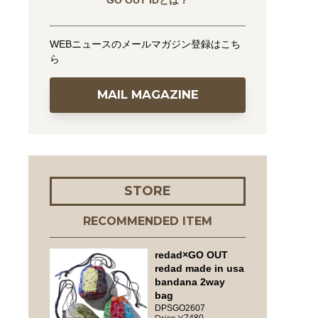
GO OUT IDとは？
WEBニュースのメールマガジン登録はこち
ら
MAIL MAGAZINE
STORE
RECOMMENDED ITEM
redad×GO OUT
redad made in usa
bandana 2way
bag
DPSGO2607
7480