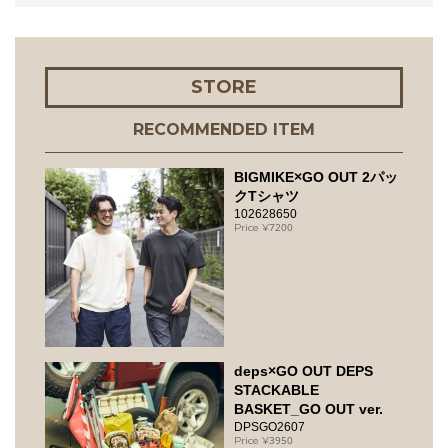
STORE
RECOMMENDED ITEM
BIGMIKE×GO OUT 2パッ
クTシャツ
102628650
7200
deps×GO OUT DEPS
STACKABLE
BASKET_GO OUT ver.
DPSGO2607
3950