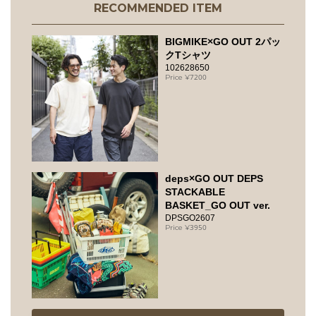
RECOMMENDED ITEM
BIGMIKE×GO OUT 2パッ
クTシャツ
102628650
7200
deps×GO OUT DEPS
STACKABLE
BASKET_GO OUT ver.
DPSGO2607
3950