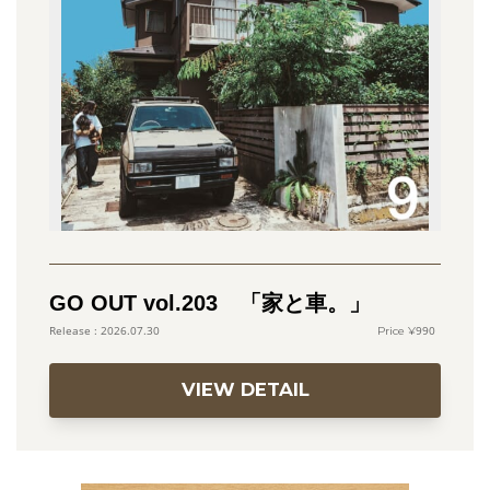
GO OUT vol.203 「家と車。」
990
2026.07.30
VIEW DETAIL