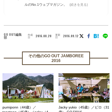
ルのNo.1ウェブマガジン。
(続きを見る)
GO OUT編集
作成
更新
2016.08.28
2016.09.12
部
日
日
その他のGO OUT JAMBOREE
2016
pumiponn（44歳）／
Jacky yukio（45歳）／ピロ（31
tangtang（45歳）／acley（4
歳）-GOJ2016-