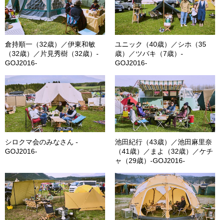
倉持順一（32歳）／伊東和敏
ユニック（40歳）／シホ（35
（32歳）／片見秀樹（32歳）-
歳）／ツバキ（7歳）-
GOJ2016-
GOJ2016-
シロクマ会のみなさん -
池田紀行（43歳）／池田麻里奈
GOJ2016-
（41歳）／まよ（32歳）／ケチ
ャ（29歳）-GOJ2016-