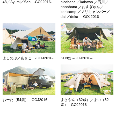
43／Ayumi／Sabu -GOJ2016-
nicohana ／kabawo ／石川／
hanahana ／おすぎゅん／
kenicamp ／ノリキャンパー／
dai ／deka -GOJ2016-
よしのぶ／あきこ -GOJ2016-
KEN@ –GOJ2016–
おーた（54歳） –GOJ2016–
まさやん（32歳）／まい（32
歳） –GOJ2016–