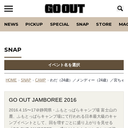
NEWS
PICKUP
SPECIAL
SNAP
STORE
MA
SNAP
イベント名を選択
HOME
›
SNAP
›
CAMP
›
わだ（24歳）／メンディー（24歳）／宮ちゃん（3
GO OUT JAMBOREE 2016
2016.4.15〜17＠静岡県・ふもとっぱらキャンプ場 富士山の
麓、ふもとっぱらキャンプ場にて行われる日本最大級のキャ
ンプイベントとして、回を増すごとに盛り上がりを見せる