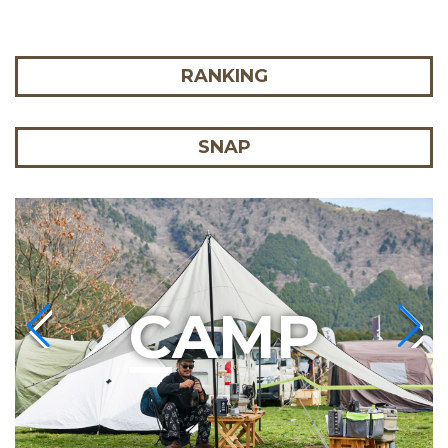
RANKING
SNAP
C
AMP