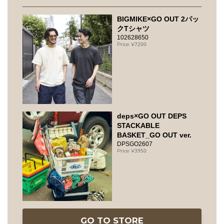
BIGMIKE×GO OUT 2パッ
クTシャツ
102628650
7200
deps×GO OUT DEPS
STACKABLE
BASKET_GO OUT ver.
DPSGO2607
3950
GO TO STORE