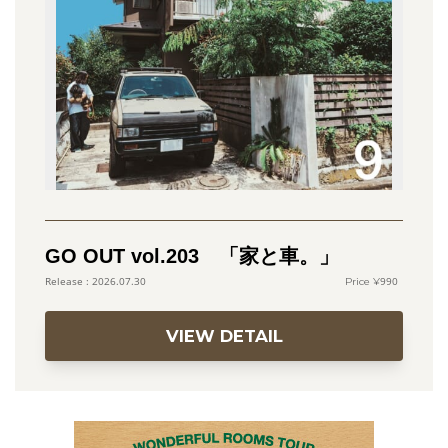
GO OUT vol.203 「家と車。」
990
2026.07.30
VIEW DETAIL