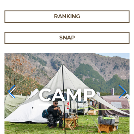
RANKING
SNAP
C
AMP