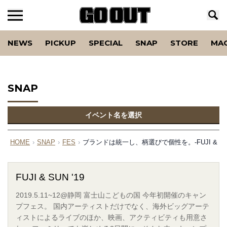
NEWS
PICKUP
SPECIAL
SNAP
STORE
MA
SNAP
イベント名を選択
HOME
›
SNAP
›
FES
›
ブランドは統一し、柄選びで個性を。-FUJI & SUN
FUJI & SUN '19
2019.5.11~12@静岡 富士山こどもの国 今年初開催のキャン
プフェス。 国内アーティストだけでなく、海外ビッグアーテ
ィストによるライブのほか、映画、アクティビティも用意さ