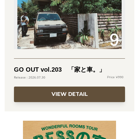
GO OUT vol.203 「家と車。」
990
2026.07.30
VIEW DETAIL