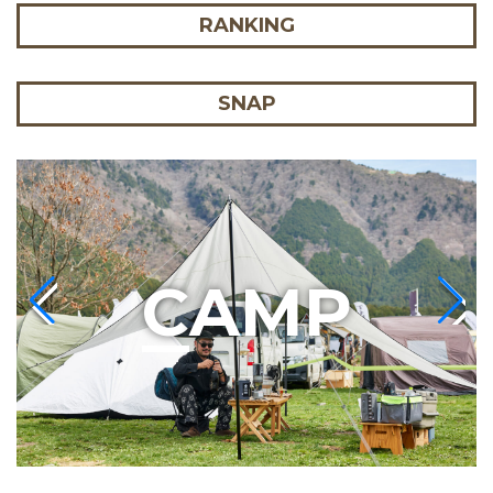
RANKING
SNAP
C
AMP