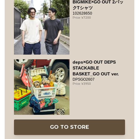
BIGMIKE×GO OUT 2パッ
クTシャツ
102628650
7200
deps×GO OUT DEPS
STACKABLE
BASKET_GO OUT ver.
DPSGO2607
3950
GO TO STORE