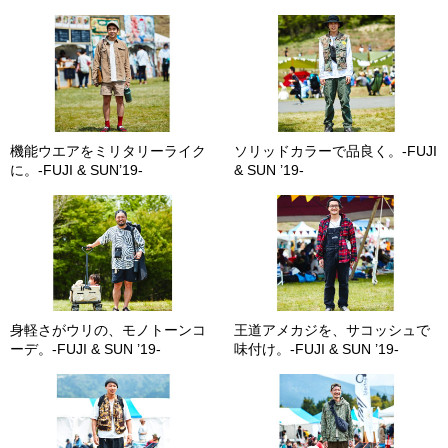
機能ウエアをミリタリーライク
ソリッドカラーで品良く。-FUJI
に。-FUJI & SUN’19-
& SUN ’19-
身軽さがウリの、モノトーンコ
王道アメカジを、サコッシュで
ーデ。-FUJI & SUN ’19-
味付け。-FUJI & SUN ’19-