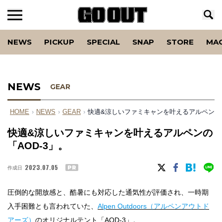
NEWS
PICKUP
SPECIAL
SNAP
STORE
MA
NEWS
GEAR
HOME
›
NEWS
›
GEAR
›
快適&涼しいファミキャンを叶えるアルペンの「
快適&涼しいファミキャンを叶えるアルペンの
「AOD-3」。
2023.07.05
作成日
PR
圧倒的な開放感と、酷暑にも対応した通気性が評価され、一時期
入手困難とも言われていた、
Alpen Outdoors（アルペンアウトド
アーズ）
のオリジナルテント「AOD-3」。