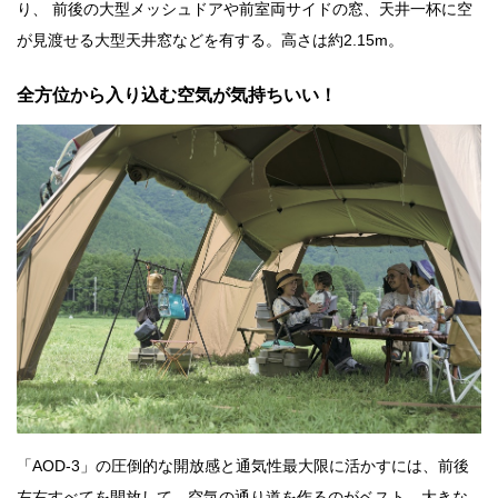
り、 前後の大型メッシュドアや前室両サイドの窓、天井一杯に空
が見渡せる大型天井窓などを有する。高さは約2.15m。
全方位から入り込む空気が気持ちいい！
「AOD-3」の圧倒的な開放感と通気性最大限に活かすには、前後
左右すべてを開放して、空気の通り道を作るのがベスト。大きな