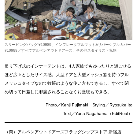
スリーピングバッグ ¥10989、インフレータブルマット&リバーシブルカバー
¥10989／すべてアルペンアウトドアーズ、その他スタイリスト私物
吊り下げ式のインナーテントは、4人家族でもゆったりと過ごせる
ほど広々としたサイズ感。大型ドアと大型メッシュ窓を持つフル
メッシュタイプなので蚊帳のような使い方もできるし、すべて閉
め切って日差しに邪魔されることなくお昼寝もできる。
Photo／Kenji Fujimaki Styling／Ryosuke Ito
Text／Yuna Nagahama（EditReal）
（問）アルペンアウトドアーズフラッグシップストア 新宿店