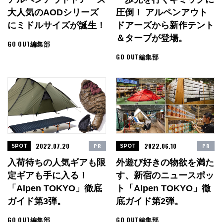
大人気のAODシリーズ
圧倒！ アルペンアウト
にミドルサイズが誕生！
ドアーズから新作テント
＆タープが登場。
GO OUT編集部
GO OUT編集部
2022.07.20
2022.06.10
PR
PR
SPOT
SPOT
入荷待ちの人気ギアも限
外遊び好きの物欲を満た
定ギアも手に入る！
す、新宿のニュースポッ
「Alpen TOKYO」徹底
ト「Alpen TOKYO」徹
ガイド第3弾。
底ガイド第2弾。
GO OUT編集部
GO OUT編集部