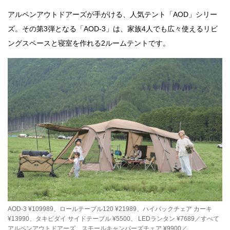
アルペンアウトドアーズが手がける、人気テント「AOD」シリー
ズ。その第3弾となる「AOD-3」は、家族4人でも広々使えるリビ
ングスペースと寝室を作れる2ルームテントです。
AOD-3 ¥109989、ロールテーブル120 ¥21989、ハイバックチェア カーキ
¥13990、タキビダイ サイドテーブル ¥5500、 LEDランタン ¥7689／すべて
アルペンアウトドアーズ、スモールキャンパーズチェア ¥9900／