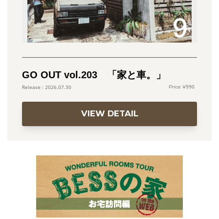
GO OUT vol.203 「家と車。」
990
2026.07.30
VIEW DETAIL