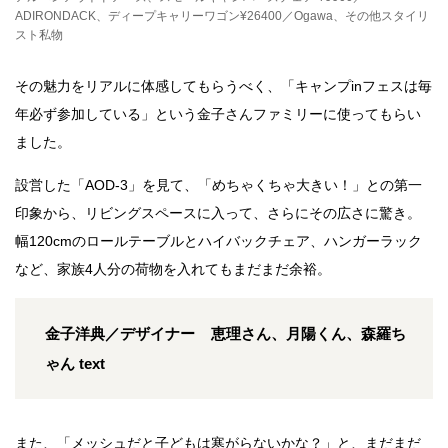
ADIRONDACK、ディープキャリーワゴン¥26400／Ogawa、その他スタイリ
スト私物
その魅力をリアルに体感してもらうべく、「キャンプinフェスは毎
年必ず参加している」という金子さんファミリーに使ってもらい
ました。
設営した「AOD-3」を見て、「めちゃくちゃ大きい！」との第一
印象から、リビングスペースに入って、さらにその広さに驚き。
幅120cmのロールテーブルとハイバックチェア、ハンガーラック
など、家族4人分の荷物を入れてもまだまだ余裕。
金子洋典／デザイナー 恵理さん、月陽くん、森羅ち
ゃん text
また、「メッシュだと子どもは寒がらないかな？」と、まだまだ