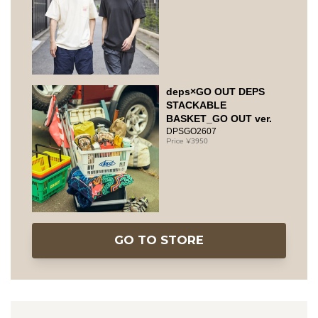
deps×GO OUT DEPS
STACKABLE
BASKET_GO OUT ver.
DPSGO2607
3950
GO TO STORE