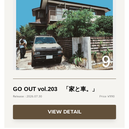
GO OUT vol.203 「家と車。」
990
2026.07.30
VIEW DETAIL