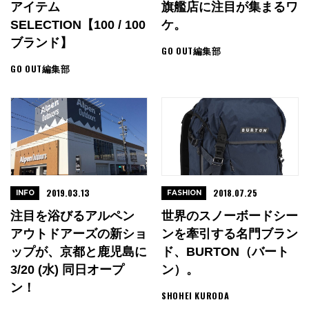
アイテム
旗艦店に注目が集まるワ
SELECTION【100 / 100
ケ。
ブランド】
GO OUT編集部
GO OUT編集部
2019.03.13
2018.07.25
INFO
FASHION
注目を浴びるアルペン
世界のスノーボードシー
アウトドアーズの新ショ
ンを牽引する名門ブラン
ップが、京都と鹿児島に
ド、BURTON（バート
3/20 (水) 同日オープ
ン）。
ン！
SHOHEI KURODA