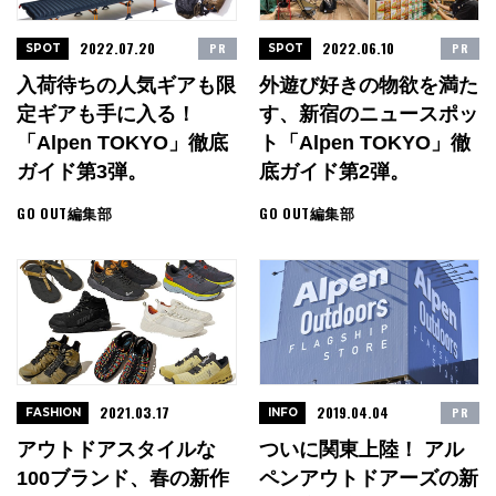
2022.07.20
2022.06.10
PR
PR
SPOT
SPOT
入荷待ちの人気ギアも限
外遊び好きの物欲を満た
定ギアも手に入る！
す、新宿のニュースポッ
「Alpen TOKYO」徹底
ト「Alpen TOKYO」徹
ガイド第3弾。
底ガイド第2弾。
GO OUT編集部
GO OUT編集部
2021.03.17
2019.04.04
PR
FASHION
INFO
アウトドアスタイルな
ついに関東上陸！ アル
100ブランド、春の新作
ペンアウトドアーズの新