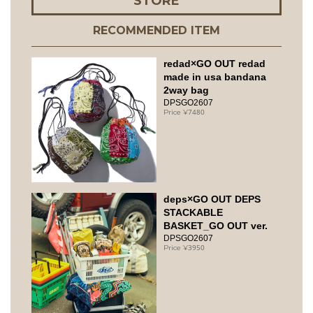
STORE
RECOMMENDED ITEM
redad×GO OUT redad
made in usa bandana
2way bag
DPSGO2607
7480
deps×GO OUT DEPS
STACKABLE
BASKET_GO OUT ver.
DPSGO2607
3950