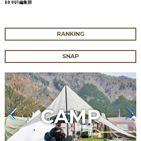
GO OUT編集部
RANKING
SNAP
C
AMP