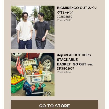
BIGMIKE×GO OUT 2パッ
クTシャツ
102628650
7200
deps×GO OUT DEPS
STACKABLE
BASKET_GO OUT ver.
DPSGO2607
3950
GO TO STORE