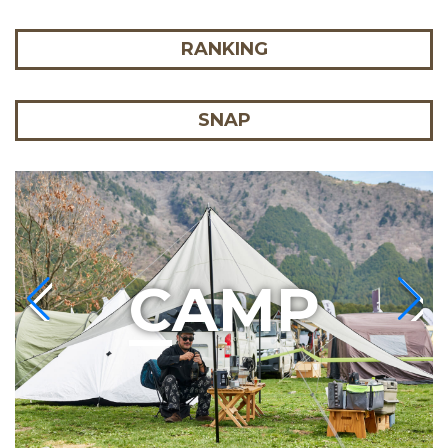
RANKING
SNAP
C
AMP