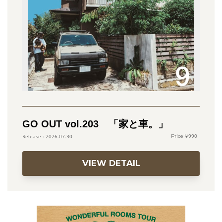
GO OUT vol.203 「家と車。」
990
2026.07.30
VIEW DETAIL