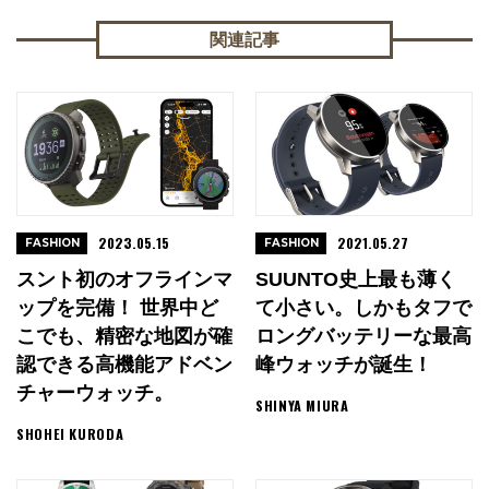
関連記事
2023.05.15
2021.05.27
FASHION
FASHION
スント初のオフラインマ
SUUNTO史上最も薄く
ップを完備！ 世界中ど
て小さい。しかもタフで
こでも、精密な地図が確
ロングバッテリーな最高
認できる高機能アドベン
峰ウォッチが誕生！
チャーウォッチ。
SHINYA MIURA
SHOHEI KURODA