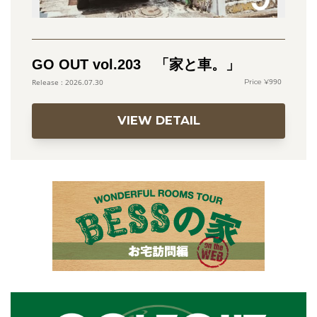
GO OUT vol.203 「家と車。」
990
2026.07.30
VIEW DETAIL