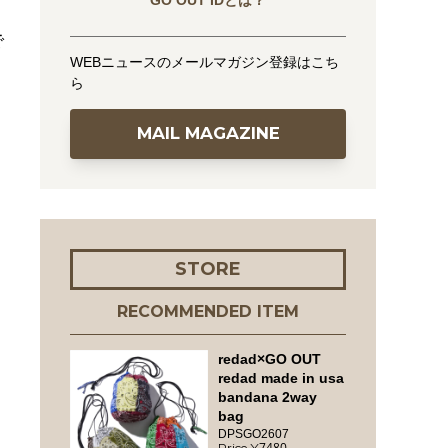
GO OUT IDとは？
で
WEBニュースのメールマガジン登録はこち
ら
MAIL MAGAZINE
STORE
RECOMMENDED ITEM
redad×GO OUT
redad made in usa
bandana 2way
bag
DPSGO2607
7480