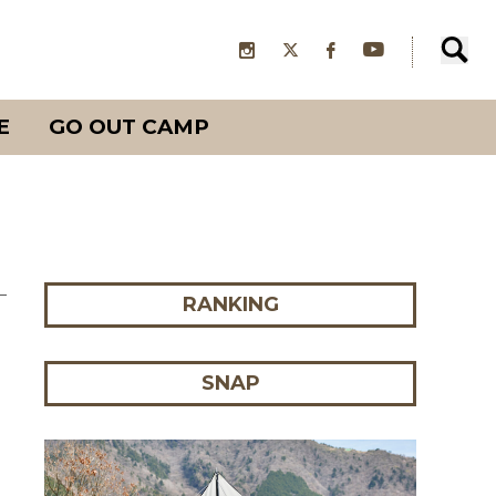
E
GO OUT CAMP
RANKING
SNAP