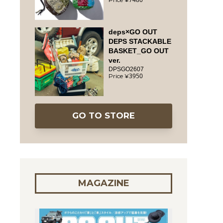
deps×GO OUT
DEPS STACKABLE
BASKET_GO OUT
ver.
DPSGO2607
3950
GO TO STORE
MAGAZINE