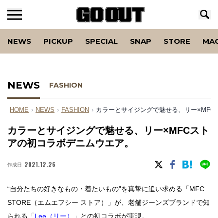
NEWS
PICKUP
SPECIAL
SNAP
STORE
MA
NEWS
FASHION
HOME
›
NEWS
›
FASHION
›
カラーとサイジングで魅せる、リー×MFC
カラーとサイジングで魅せる、リー×MFCスト
アの初コラボデニムウエア。
2021.12.26
作成日
“自分たちの好きなもの・着たいもの”を真摯に追い求める「MFC
STORE（エムエフシー ストア）」が、老舗ジーンズブランドで知
られる「
Lee（リー）
」との初コラボが実現。