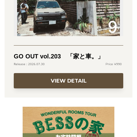
GO OUT vol.203 「家と車。」
990
2026.07.30
VIEW DETAIL