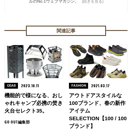
ルのNo.1ウェブマガジン。
(続きを見る)
関連記事
2023.10.11
2021.03.17
GEAR
FASHION
機能的で様になる、おし
アウトドアスタイルな
ゃれキャンプ必携の焚き
100ブランド、春の新作
火台セレクト35。
アイテム
SELECTION【100 / 100
GO OUT編集部
ブランド】