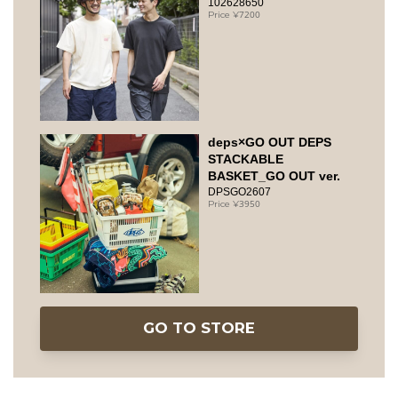
102628650
7200
deps×GO OUT DEPS
STACKABLE
BASKET_GO OUT ver.
DPSGO2607
3950
GO TO STORE