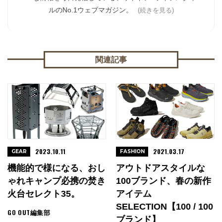
ルのNo.1ウェブマガジン。
(続きを見る)
関連記事
2023.10.11
2021.03.17
GEAR
FASHION
機能的で様になる、おし
アウトドアスタイルな
ゃれキャンプ必携の焚き
100ブランド、春の新作
火台セレクト35。
アイテム
SELECTION【100 / 100
GO OUT編集部
ブランド】