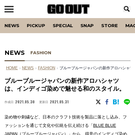
NEWS
PICKUP
SPECIAL
SNAP
STORE
MA
NEWS
FASHION
HOME
›
NEWS
›
FASHION
›
ブルーブルージャパンの新作アロハシャツ
ブルーブルージャパンの新作アロハシャツ
は、インディゴ染めで魅せる和のスタイル。
2021.05.30
2021.05.31
作成日
更新日
染め物や刺繍など、日本のクラフト技術を製品に落とし込み、フ
ァッションを通じて文化や伝統を伝え続ける「
BLUE BLUE
JAPAN（ブルーブルージャパン）
」から、得意のインディゴ染め