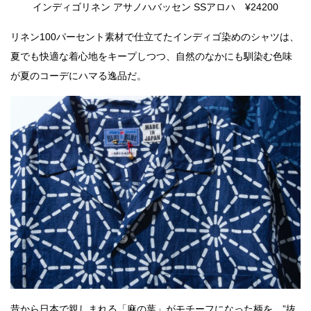
インディゴリネン アサノハバッセン SSアロハ ¥24200
リネン100パーセント素材で仕立てたインディゴ染めのシャツは、
夏でも快適な着心地をキープしつつ、自然のなかにも馴染む色味
が夏のコーデにハマる逸品だ。
昔から日本で親しまれる「麻の葉」がモチーフになった柄を、”抜