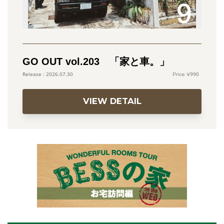
GO OUT vol.203 「家と車。」
990
2026.07.30
VIEW DETAIL