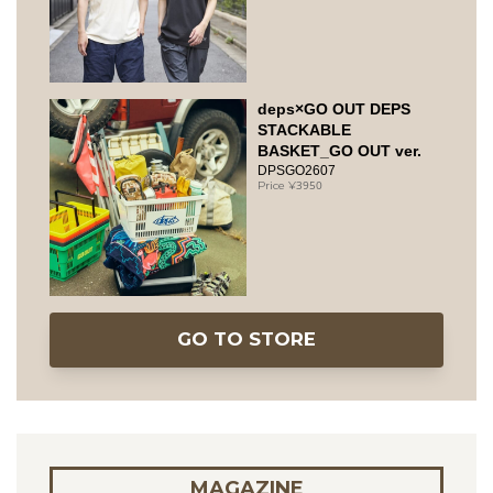
deps×GO OUT DEPS
STACKABLE
BASKET_GO OUT ver.
DPSGO2607
3950
GO TO STORE
MAGAZINE