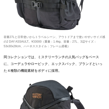
容量27Lと日常使いからトラベルシーン、アウトドアまで使いやすいサイズ感
の2 DAY ASSAULT。¥33000（重量：1.4kg、容量：27L、3辺サイズ：
53x30x28cm、ハーネススタイル：フレーム搭載）
同コレクションでは、ミステリーランチの人気バッグをベース
に、コーデュラやロービック、エックスパック、ブランドといっ
た４種類の機能素材をボディに採用。