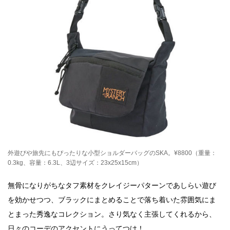
外遊びや旅先にもぴったりな小型ショルダーバッグのSKA。¥8800（重量：
0.3kg、容量：6.3L、3辺サイズ：23x25x15cm）
無骨になりがちなタフ素材をクレイジーパターンであしらい遊び
を効かせつつ、ブラックにまとめることで落ち着いた雰囲気にま
とまった秀逸なコレクション。さり気なく主張してくれるから、
日々のコーデのアクセントにうってつけ！