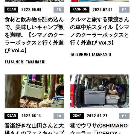
2022.09.06
2022.07.09
PR
PR
GEAR
FASHION
食材と飲み物を詰め込ん
クルマと旅する猿渡さん
で、美味しいキャンプ飯
の車中泊スタイル【シマ
を満喫。【シマノのクー
ノのクーラーボックスと
ラーボックスと行く外遊
行く外遊び Vol.3】
び Vol.4】
TATSUNORI TAKANASHI
TATSUNORI TAKANASHI
2022.06.14
2022.04.27
PR
PR
GEAR
GEAR
音楽好きな山田さんと大
巷でウワサのSHIMANO
桃さんのフェスキャンプ
クーラー「ICEBOX」、