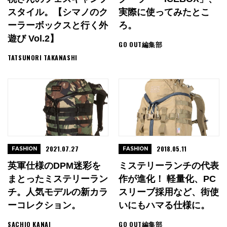
スタイル。【シマノのク
実際に使ってみたとこ
ーラーボックスと行く外
ろ。
遊び Vol.2】
GO OUT編集部
TATSUNORI TAKANASHI
2021.07.27
2018.05.11
FASHION
FASHION
英軍仕様のDPM迷彩を
ミステリーランチの代表
まとったミステリーラン
作が進化！ 軽量化、PC
チ。人気モデルの新カラ
スリーブ採用など、街使
ーコレクション。
いにもハマる仕様に。
SACHIO KANAI
GO OUT編集部