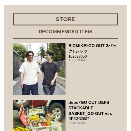
STORE
RECOMMENDED ITEM
BIGMIKE×GO OUT 2パッ
クTシャツ
102628650
7200
deps×GO OUT DEPS
STACKABLE
BASKET_GO OUT ver.
DPSGO2607
3950