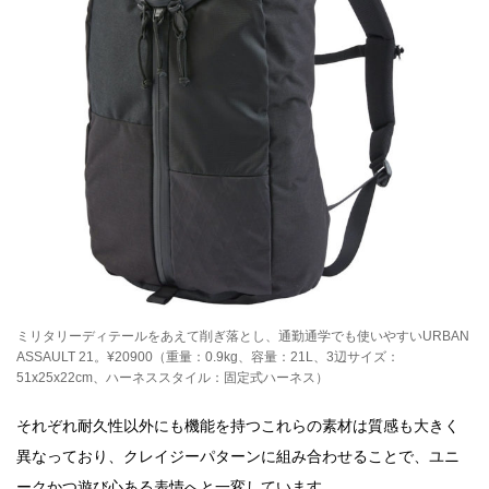
ミリタリーディテールをあえて削ぎ落とし、通勤通学でも使いやすいURBAN
ASSAULT 21。¥20900（重量：0.9kg、容量：21L、3辺サイズ：
51x25x22cm、ハーネススタイル：固定式ハーネス）
それぞれ耐久性以外にも機能を持つこれらの素材は質感も大きく
異なっており、クレイジーパターンに組み合わせることで、ユニ
ークかつ遊び心ある表情へと一変しています。