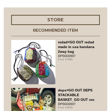
STORE
RECOMMENDED ITEM
redad×GO OUT redad
made in usa bandana
2way bag
DPSGO2607
7480
deps×GO OUT DEPS
STACKABLE
BASKET_GO OUT ver.
DPSGO2607
3950