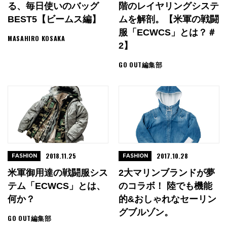
る、毎日使いのバッグ
階のレイヤリングシステ
BEST5【ビームス編】
ムを解剖。【米軍の戦闘
服「ECWCS」とは？＃
MASAHIRO KOSAKA
2】
GO OUT編集部
2018.11.25
2017.10.28
FASHION
FASHION
米軍御用達の戦闘服シス
2大マリンブランドが夢
テム「ECWCS」とは、
のコラボ！ 陸でも機能
何か？
的&おしゃれなセーリン
グブルゾン。
GO OUT編集部