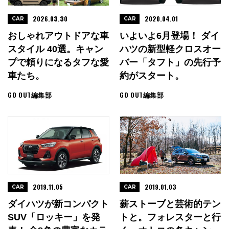
2026.03.30
2020.04.01
CAR
CAR
おしゃれアウトドアな車
いよいよ6月登場！ ダイ
スタイル 40選。キャン
ハツの新型軽クロスオー
プで頼りになるタフな愛
バー「タフト」の先行予
車たち。
約がスタート。
GO OUT編集部
GO OUT編集部
2019.11.05
2019.01.03
CAR
CAR
ダイハツが新コンパクト
薪ストーブと芸術的テン
SUV「ロッキー」を発
トと。フォレスターと行