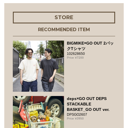
STORE
RECOMMENDED ITEM
BIGMIKE×GO OUT 2パッ
クTシャツ
102628650
7200
deps×GO OUT DEPS
STACKABLE
BASKET_GO OUT ver.
DPSGO2607
3950