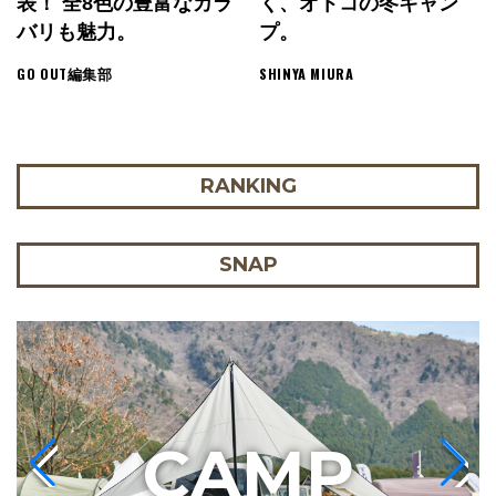
表！ 全8色の豊富なカラ
く、オトコの冬キャン
バリも魅力。
プ。
GO OUT編集部
SHINYA MIURA
RANKING
SNAP
C
AMP