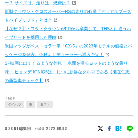
ー？ サイズは、走りは、燃費は？
新型クラウン・クロスオーバーRSの走りの心臓「デュアルブース
トハイブリッド」とは？
【なぜ？】トヨタ・クラウンがFRから卒業して、THSとは違うハ
イブリッドを採用した理由
米国マツダがベストセラー車「CX-5」の2023年モデルの価格とパ
ッケージを発表。今秋よりディーラーへ導入予定！
SF映画に出てくるような外観！ 水面を滑るヨットのような乗り
味！ ヒョンデ IONIQ5は、じつに新鮮なクルマである【瀨在仁志
の新型車チェック】
Tags
ダイハツ
車
タフト
GO OUT編集部
2022.08.03
作成日