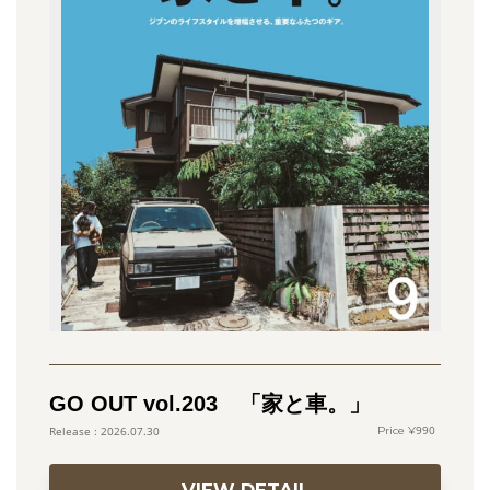
GO OUT vol.203 「家と車。」
990
2026.07.30
VIEW DETAIL