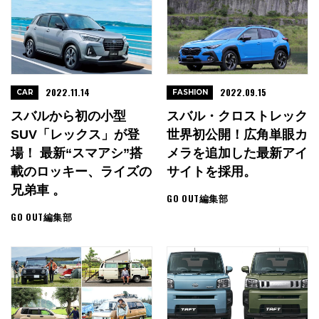
2022.11.14
2022.09.15
CAR
FASHION
スバルから初の小型
スバル・クロストレック
SUV「レックス」が登
世界初公開！広角単眼カ
場！ 最新“スマアシ”搭
メラを追加した最新アイ
載のロッキー、ライズの
サイトを採用。
兄弟車 。
GO OUT編集部
GO OUT編集部