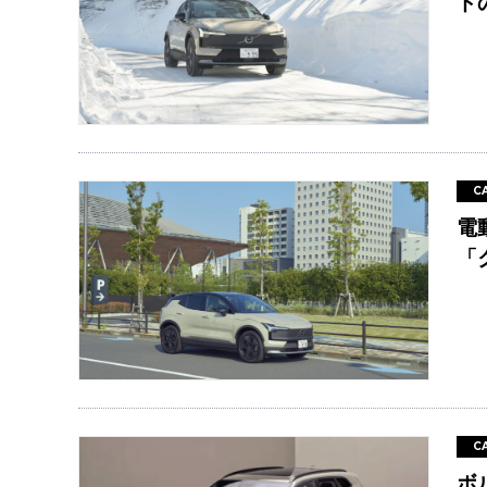
ド
C
電
「
C
ボ