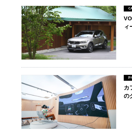
C
V
ィ
P
カ
の