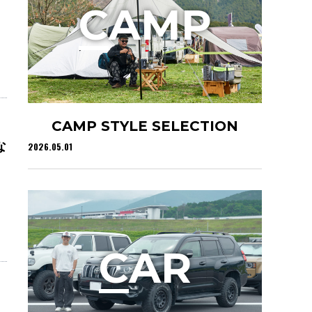
C
AMP
CAMP STYLE SELECTION
な
2026.05.01
C
AR