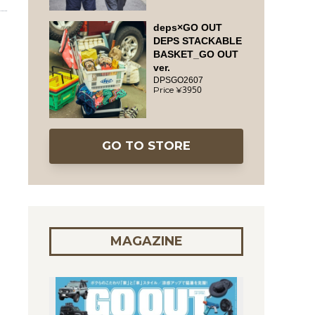
deps×GO OUT
DEPS STACKABLE
BASKET_GO OUT
ver.
DPSGO2607
3950
GO TO STORE
MAGAZINE