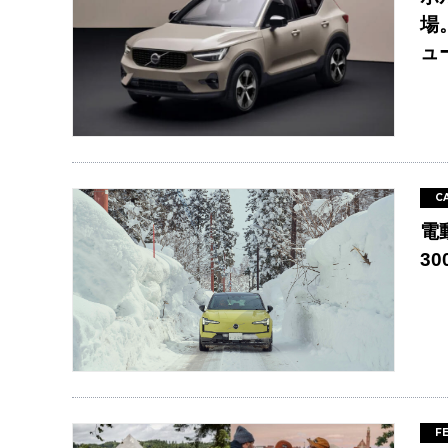
場
ュ
C
電
3
F