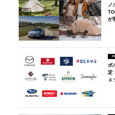
ノ
T
が
F
ボ
定
ェ