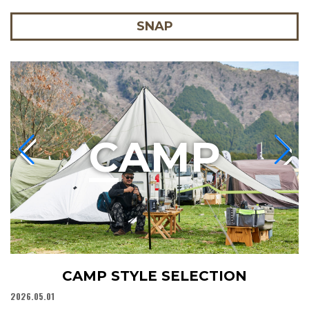
SNAP
C
AMP
CAMP STYLE SELECTION
2026.05.01
20