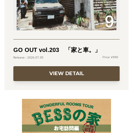
GO OUT vol.203 「家と車。」
990
2026.07.30
VIEW DETAIL