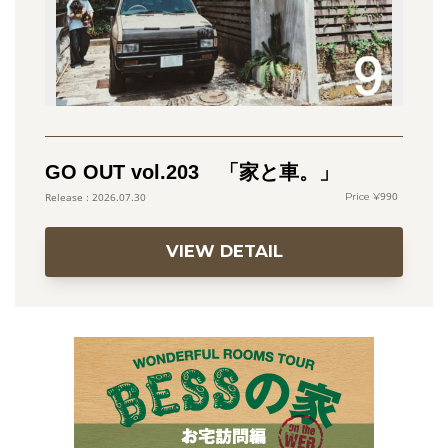
GO OUT vol.203 「家と車。」
990
2026.07.30
VIEW DETAIL