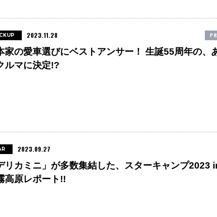
2023.11.28
PR
ICKUP
本家の愛車選びにベストアンサー！ 生誕55周年の、
クルマに決定!?
2023.09.27
AR
デリカミニ」が多数集結した、スターキャンプ2023 i
霧高原レポート!!