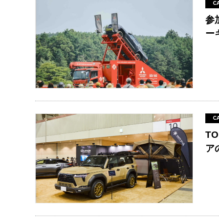
C
参
ー
C
TO
アの