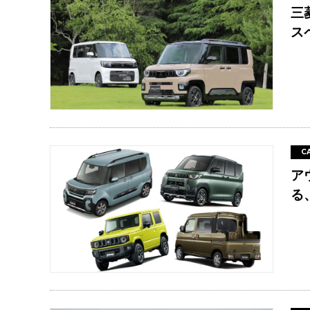
三
ス
C
ア
る