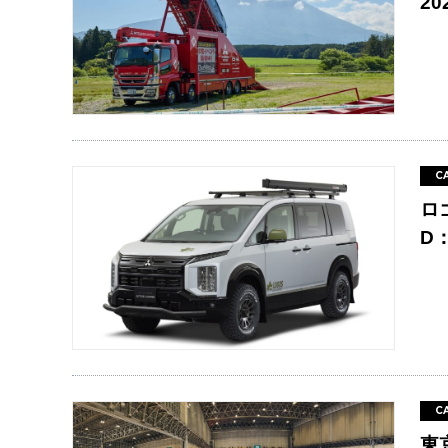
2
C
ロ
D
C
東