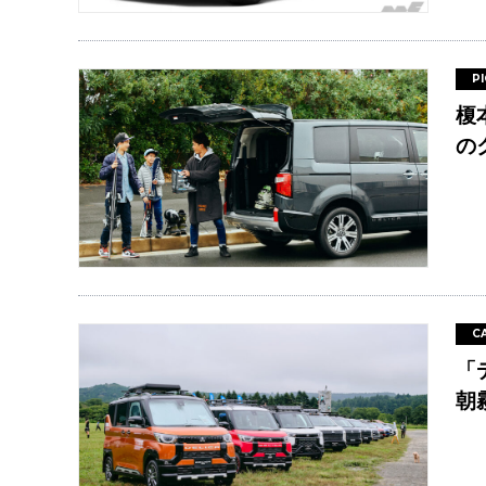
P
榎
の
C
「
朝