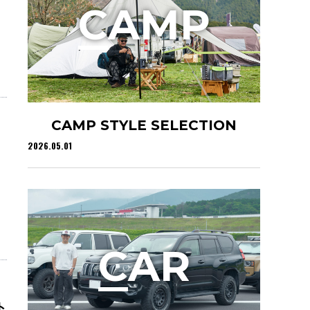
C
AMP
CAMP STYLE SELECTION
2026.05.01
C
AR
ト