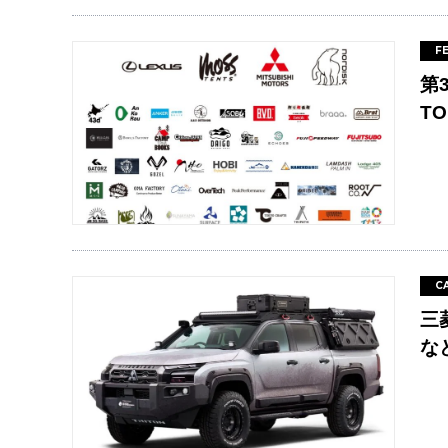
F
第
TO
C
三
な