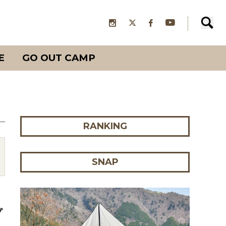
E
GO OUT CAMP
RANKING
SNAP
プ