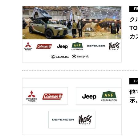
F
ク
T
カ
G
他
示。