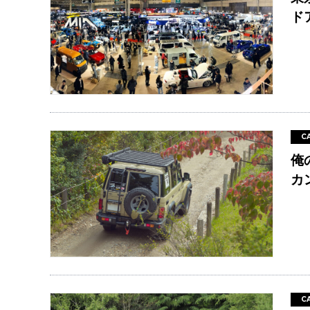
ド
C
俺
カ
C