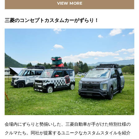
VIEW MORE
多彩なプログラムでファミリーも大満足！
豪華アーティストやコメディアンによるライブ
三菱のコンセプトカスタムカーがずらり！
凧上げ体験
三菱重工相模原ダイナボアーズによる親子ラグビ
ー教室
スポーツクライミング
モルック大会
キックターゲット
キャンプとクルマを一緒に楽しめる、コンテンツ満
載のスターキャンプ。
会場内にずらりと勢揃いした、三菱自動車が手がけた特別仕様の
クルマたち。同社が提案するユニークなカスタムスタイルを紹介