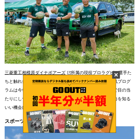
三菱重工相模原ダイナボアーズ
所属の現役プロラグビー選手た
ちと触れ合いながらラグビーの楽しさを親子で学べる人気プログ
ラムは今年も大人気。プロ選手の身体能力の高さを間近で目の当
たりにしつつ、なかなか触れる機会のないラグビーの魅力を知る
いい機会になっていた。
スポーツクライミング