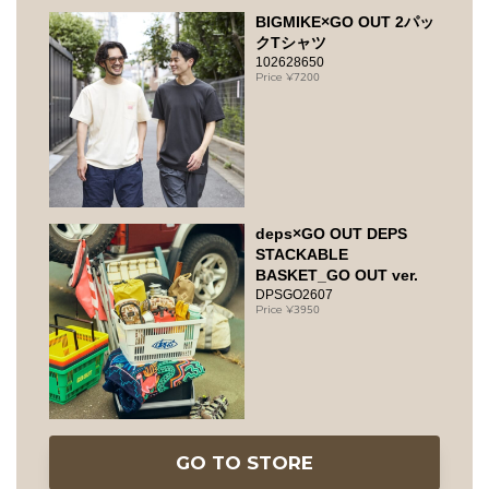
BIGMIKE×GO OUT 2パッ
クTシャツ
102628650
7200
deps×GO OUT DEPS
STACKABLE
BASKET_GO OUT ver.
DPSGO2607
3950
GO TO STORE