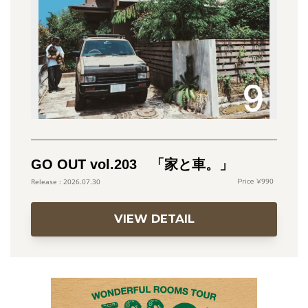
GO OUT vol.203 「家と車。」
990
2026.07.30
VIEW DETAIL