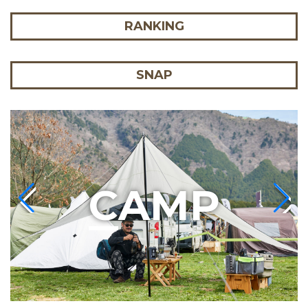
RANKING
SNAP
C
AMP