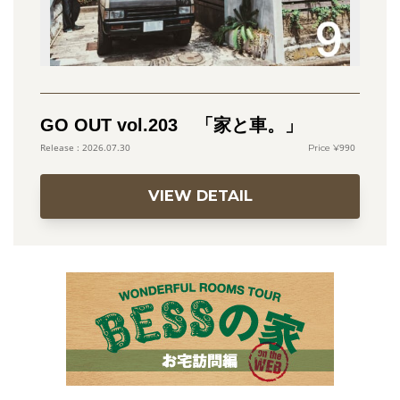
GO OUT vol.203 「家と車。」
990
2026.07.30
VIEW DETAIL