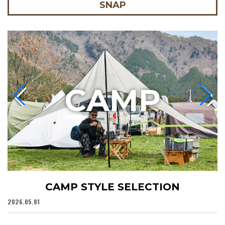
SNAP
C
AMP
CAMP STYLE SELECTION
2026.05.01
20