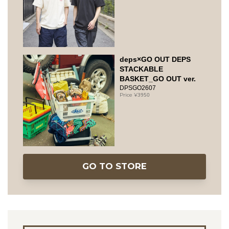
deps×GO OUT DEPS
STACKABLE
BASKET_GO OUT ver.
DPSGO2607
3950
GO TO STORE