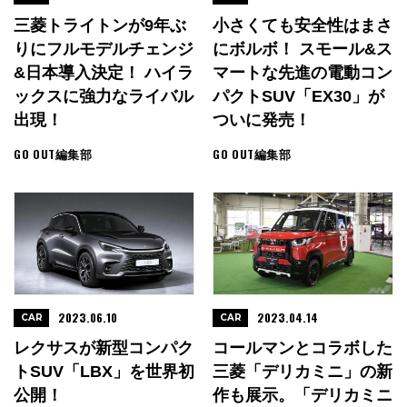
三菱トライトンが9年ぶ
小さくても安全性はまさ
りにフルモデルチェンジ
にボルボ！ スモール&ス
&日本導入決定！ ハイラ
マートな先進の電動コン
ックスに強力なライバル
パクトSUV「EX30」が
出現！
ついに発売！
GO OUT編集部
GO OUT編集部
2023.06.10
2023.04.14
CAR
CAR
レクサスが新型コンパク
コールマンとコラボした
トSUV「LBX」を世界初
三菱「デリカミニ」の新
公開！
作も展示。「デリカミニ