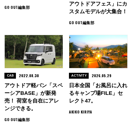
アウトドアフェス」にカ
GO OUT編集部
スタムモデルが大集合！
GO OUT編集部
2022.08.30
2026.05.29
CAR
ACTIVITY
アウトドア軽バン「スペ
日本全国「お風呂に入れ
ーシアBASE」が新発
るキャンプ場FILE」セ
売！ 荷室を自在にアレ
レクト47。
ンジできる。
AKIKO KIRIYA
GO OUT編集部