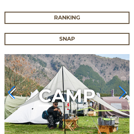
RANKING
SNAP
C
AMP