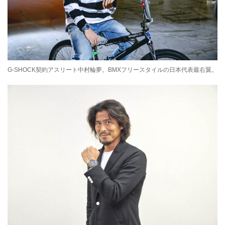
G-SHOCK契約アスリート中村輪夢。BMXフリースタイルの日本代表最右翼。