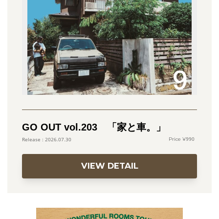
GO OUT vol.203 「家と車。」
990
2026.07.30
VIEW DETAIL