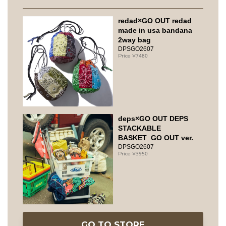
redad×GO OUT redad
made in usa bandana
2way bag
DPSGO2607
7480
deps×GO OUT DEPS
STACKABLE
BASKET_GO OUT ver.
DPSGO2607
3950
GO TO STORE