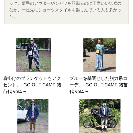
ック。薄手のアウターやシャツを羽織るのに丁度いい気候の
なか、一足先にショーツスタイルを楽しんでいる人も多かっ
た。
肩掛けのブランケットもアク
ブルーを基調とした脱力系コ
セント。- GO OUT CAMP 猪
ーデ。- GO OUT CAMP 猪苗
苗代 vol.9 –
代 vol.9 –