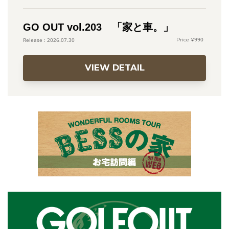
GO OUT vol.203 「家と車。」
990
2026.07.30
VIEW DETAIL