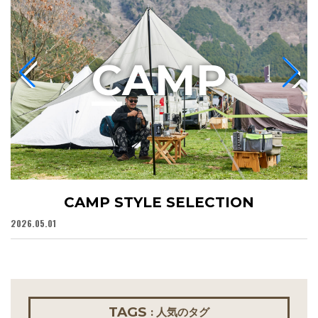
C
AMP
CAMP STYLE SELECTION
2026.05.01
20
TAGS
: 人気のタグ