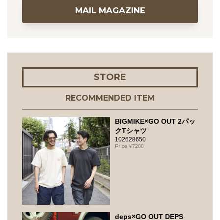
MAIL MAGAZINE
STORE
RECOMMENDED ITEM
BIGMIKE×GO OUT 2パッ
クTシャツ
102628650
7200
deps×GO OUT DEPS