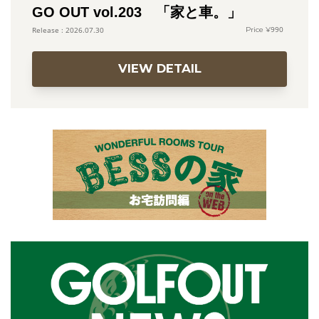
GO OUT vol.203 「家と車。」
990
2026.07.30
VIEW DETAIL