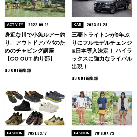
2023.09.06
2023.07.28
ACTIVITY
CAR
身近な川で小魚ルアー釣
三菱トライトンが9年ぶ
り。アウトドアパパのた
りにフルモデルチェンジ
めのチャビング講座
&日本導入決定！ ハイラ
【GO OUT 釣り部】
ックスに強力なライバル
出現！
GO OUT編集部
GO OUT編集部
2021.03.17
2018.07.23
FASHION
FASHION