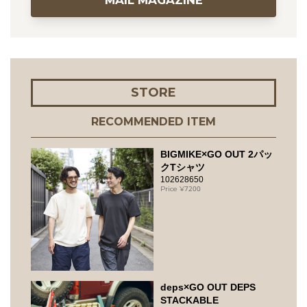
STORE
RECOMMENDED ITEM
BIGMIKE×GO OUT 2パッ
クTシャツ
102628650
7200
deps×GO OUT DEPS
STACKABLE