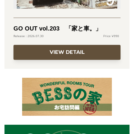
GO OUT vol.203 「家と車。」
990
2026.07.30
VIEW DETAIL