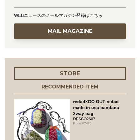
WEBニュースのメールマガジン登録はこちら
MAIL MAGAZINE
STORE
RECOMMENDED ITEM
redad×GO OUT redad
made in usa bandana
2way bag
DPSGO2607
7480