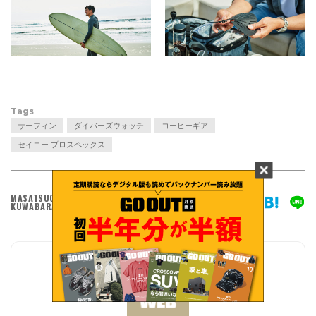
Tags
サーフィン
ダイバーズウォッチ
コーヒーギア
セイコー プロスペックス
作
更
MASATSUGU
2022.06.24
2022.06.24
成
新
KUWABARA
日
日