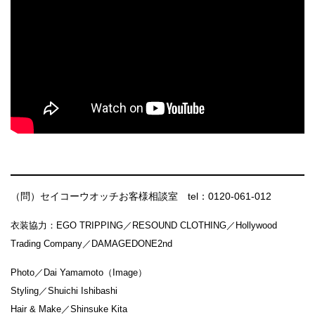
（問）セイコーウオッチお客様相談室 tel：0120-061-012
衣装協力：EGO TRIPPING／RESOUND CLOTHING／Hollywood
Trading Company／DAMAGEDONE2nd
Photo／Dai Yamamoto（Image）
Styling／Shuichi Ishibashi
Hair & Make／Shinsuke Kita