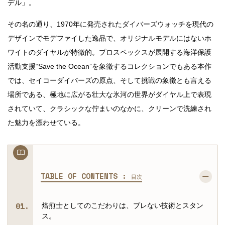
デル」。
その名の通り、1970年に発売されたダイバーズウォッチを現代の
デザインでモデファイした逸品で、オリジナルモデルにはないホ
ワイトのダイヤルが特徴的。プロスペックスが展開する海洋保護
活動支援“Save the Ocean”を象徴するコレクションでもある本作
では、セイコーダイバーズの原点、そして挑戦の象徴とも言える
場所である、極地に広がる壮大な氷河の世界がダイヤル上で表現
されていて、クラシックな佇まいのなかに、クリーンで洗練され
た魅力を漂わせている。
TABLE OF CONTENTS :
目次
焙煎士としてのこだわりは、ブレない技術とスタン
ス。