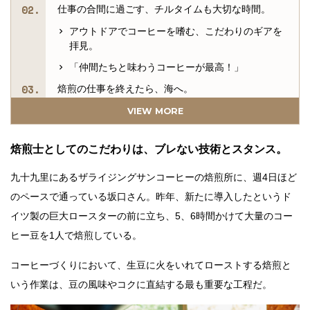
仕事の合間に過ごす、チルタイムも大切な時間。
アウトドアでコーヒーを嗜む、こだわりのギアを
拝見。
「仲間たちと味わうコーヒーが最高！」
焙煎の仕事を終えたら、海へ。
海に入るときは時計のバンドにもこだわりが。
VIEW MORE
自然と向き合うシゴトとアソビの両立が、人生を
豊かに。
焙煎士としてのこだわりは、ブレない技術とスタンス。
「いい時計は、身体の一部のように扱える」
九十九里にあるザライジングサンコーヒーの焙煎所に、週4日ほど
セイコー ダイバーズ の歴史を紡ぐ3モデルを用意。
のペースで通っている坂口さん。昨年、新たに導入したというド
イツ製の巨大ロースターの前に立ち、5、6時間かけて大量のコー
ヒー豆を1人で焙煎している。
コーヒーづくりにおいて、生豆に火をいれてローストする焙煎と
いう作業は、豆の風味やコクに直結する最も重要な工程だ。