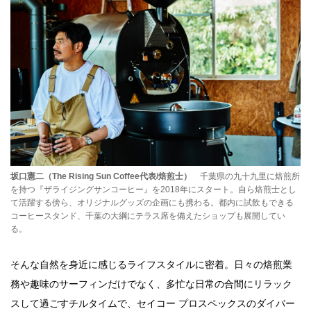
坂口憲二（The Rising Sun Coffee代表/焙煎士）
千葉県の九十九里に焙煎所
を持つ『ザライジングサンコーヒー』を2018年にスタート。自ら焙煎士とし
て活躍する傍ら、オリジナルグッズの企画にも携わる。都内に試飲もできる
コーヒースタンド、千葉の大綱にテラス席を備えたショップも展開してい
る。
そんな自然を身近に感じるライフスタイルに密着。日々の焙煎業
務や趣味のサーフィンだけでなく、多忙な日常の合間にリラック
スして過ごすチルタイムで、セイコー プロスペックスのダイバー