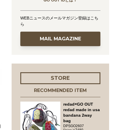
GO OUT IDとは？
WEBニュースのメールマガジン登録はこち
ら
MAIL MAGAZINE
STORE
RECOMMENDED ITEM
redad×GO OUT
redad made in usa
bandana 2way
bag
向
DPSGO2607
7480