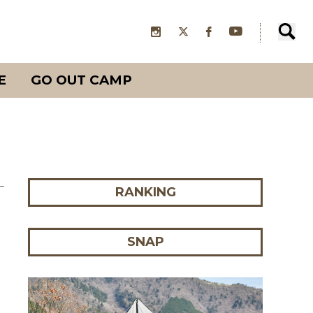
E
GO OUT CAMP
RANKING
SNAP