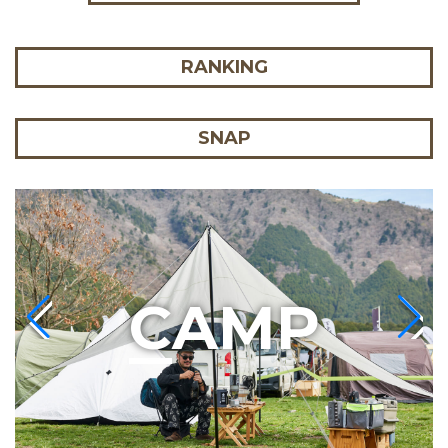
RANKING
SNAP
C
AMP