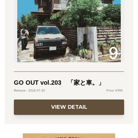
GO OUT vol.203 「家と車。」
990
2026.07.30
VIEW DETAIL