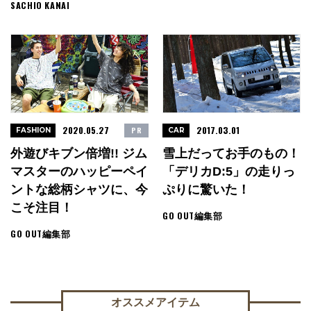
SACHIO KANAI
2020.05.27
2017.03.01
PR
FASHION
CAR
外遊びキブン倍増!! ジム
雪上だってお手のもの！
マスターのハッピーペイ
「デリカD:5」の走りっ
ントな総柄シャツに、今
ぷりに驚いた！
こそ注目！
GO OUT編集部
GO OUT編集部
オススメアイテム