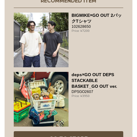
RECOMMENDED ITEM
BIGMIKE×GO OUT 2パッ
クTシャツ
102628650
7200
deps×GO OUT DEPS
STACKABLE
BASKET_GO OUT ver.
DPSGO2607
3950