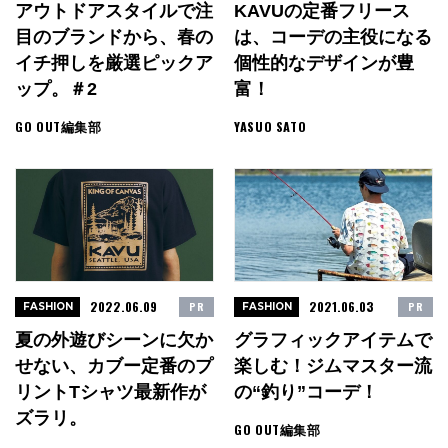
アウトドアスタイルで注
KAVUの定番フリース
目のブランドから、春の
は、コーデの主役になる
イチ押しを厳選ピックア
個性的なデザインが豊
ップ。＃2
富！
GO OUT編集部
YASUO SATO
2022.06.09
2021.06.03
PR
PR
FASHION
FASHION
夏の外遊びシーンに欠か
グラフィックアイテムで
せない、カブー定番のプ
楽しむ！ジムマスター流
リントTシャツ最新作が
の“釣り”コーデ！
ズラリ。
GO OUT編集部