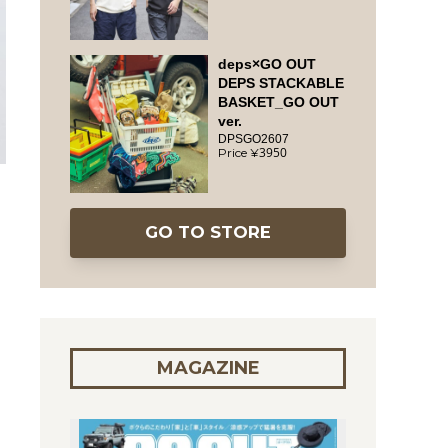
deps×GO OUT
DEPS STACKABLE
BASKET_GO OUT
ver.
DPSGO2607
3950
GO TO STORE
MAGAZINE