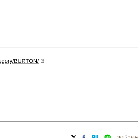
ategory/BURTON/
161
Share