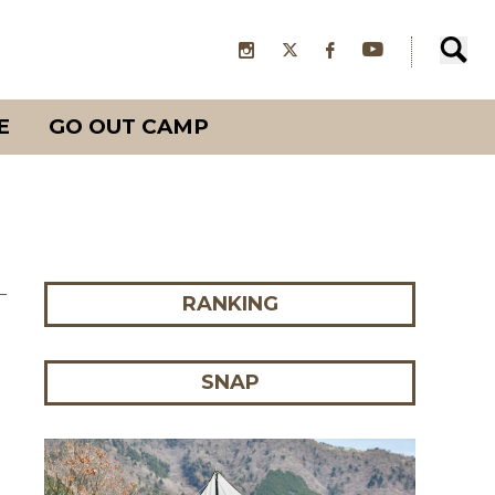
E
GO OUT CAMP
RANKING
SNAP