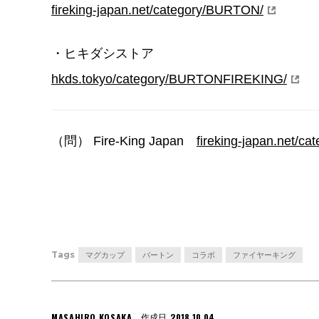
fireking-japan.net/category/BURTON/
・ヒキダシストア
hkds.tokyo/category/BURTONFIREKING/
（問） Fire-King Japan
fireking-japan.net/c
Tags
マグカップ
バートン
コラボ
ファイヤーキング
MASAHIRO KOSAKA
2018.10.04
作成日